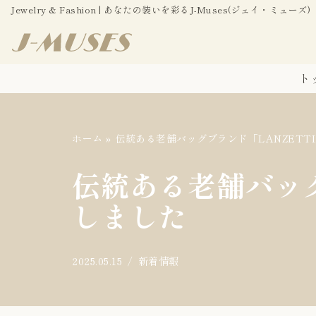
Jewelry & Fashion | あなたの装いを彩るJ-Muses(ジェイ・ミューズ)
コ
ン
ト
テ
ン
ツ
へ
ホーム
»
伝統ある老舗バッグブランド「LANZETT
ス
伝統ある老舗バッグ
キ
ッ
しました
プ
2025.05.15
新着情報